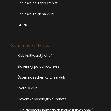
Prihláška na zápis šteniat
Prihláška za člena klubu
GDPR
Zaujímavé odkazy
Klub krátkosrstý ohař
Slovenský poľovnícky zväz
Österreichischer Kurzhaarklub
Svetový klub
Slovenská kynologická jednota
Klub chovatelů německých krátkosrstých ohařů