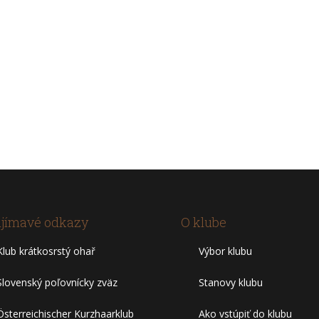
jímavé odkazy
O klube
Klub krátkosrstý ohař
Výbor klubu
Slovenský poľovnícky zväz
Stanovy klubu
Österreichischer Kurzhaarklub
Ako vstúpiť do klubu