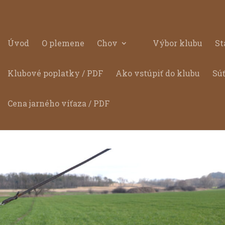
Úvod
O plemene
Chov
Výbor klubu
St
Klubové poplatky / PDF
Ako vstúpiť do klubu
Sú
Cena jarného víťaza / PDF