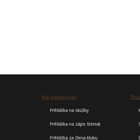
Na stiahnutie
Zau
Prihláška na skúšky
Prihláška na zápis šteniat
Prihláška za člena klubu