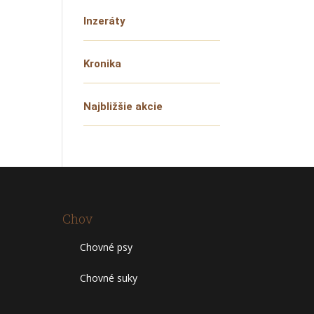
Inzeráty
Kronika
Najbližšie akcie
Chov
Chovné psy
Chovné suky