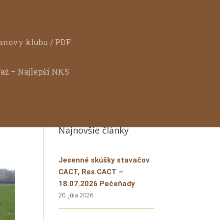
anovy klubu / PDF
ťaž – Najlepší NKS
Najnovšie články
Jesenné skúšky stavačov
CACT, Res.CACT –
18.07.2026 Pečeňady
20. júla 2026