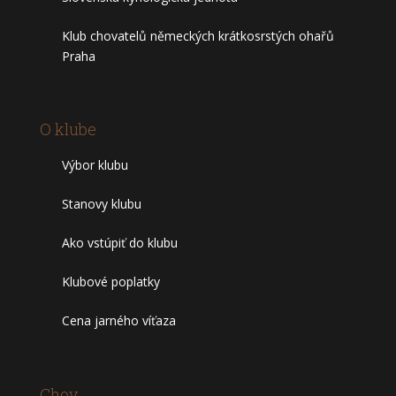
Klub chovatelů německých krátkosrstých ohařů
Praha
O klube
Výbor klubu
Stanovy klubu
Ako vstúpiť do klubu
Klubové poplatky
Cena jarného víťaza
Chov