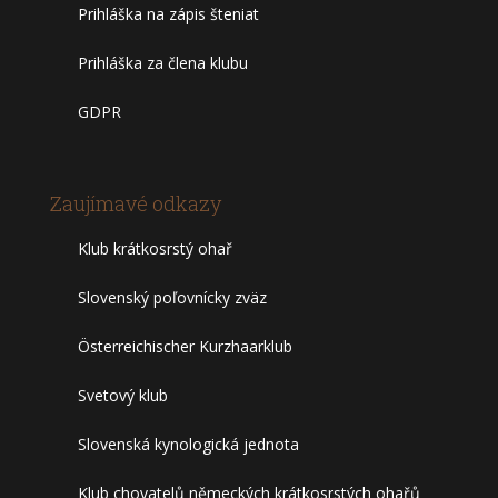
Prihláška na zápis šteniat
Prihláška za člena klubu
GDPR
Zaujímavé odkazy
Klub krátkosrstý ohař
Slovenský poľovnícky zväz
Österreichischer Kurzhaarklub
Svetový klub
Slovenská kynologická jednota
Klub chovatelů německých krátkosrstých ohařů