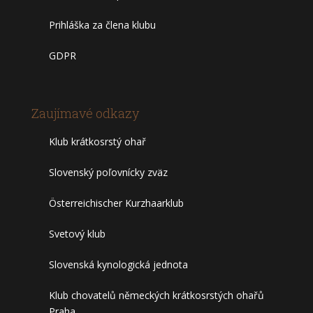
Prihláška za člena klubu
GDPR
Zaujímavé odkazy
Klub krátkosrstý ohař
Slovenský poľovnícky zväz
Österreichischer Kurzhaarklub
Svetový klub
Slovenská kynologická jednota
Klub chovatelů německých krátkosrstých ohařů
Praha