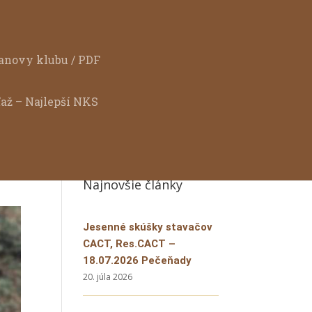
anovy klubu / PDF
ťaž – Najlepší NKS
Najnovšie články
Jesenné skúšky stavačov
CACT, Res.CACT –
18.07.2026 Pečeňady
20. júla 2026