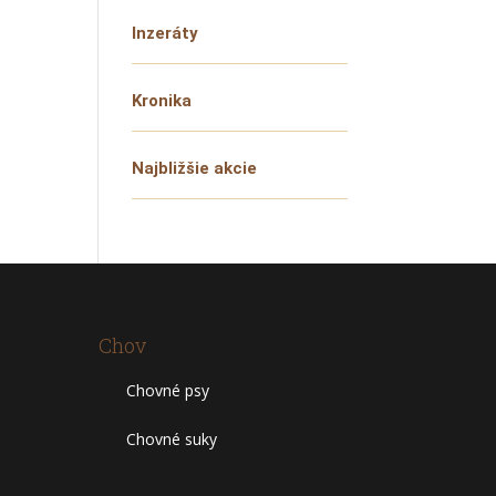
Inzeráty
Kronika
Najbližšie akcie
Chov
Chovné psy
Chovné suky