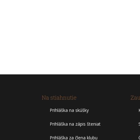
Na stiahnutie
Zau
Prihláška na skúšky
Prihláška na zápis šteniat
Prihláška za člena klubu