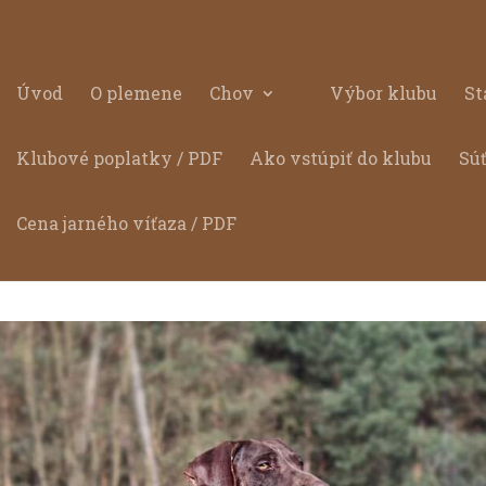
Úvod
O plemene
Chov
Výbor klubu
St
Klubové poplatky / PDF
Ako vstúpiť do klubu
Sú
Cena jarného víťaza / PDF