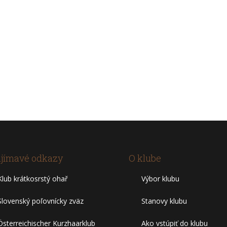
jímavé odkazy
O klube
Klub krátkosrstý ohař
Výbor klubu
Slovenský poľovnícky zväz
Stanovy klubu
Österreichischer Kurzhaarklub
Ako vstúpiť do klubu