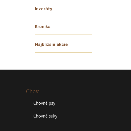
Inzeráty
Kronika
Najbližšie akcie
Chov
Chovné psy
Chovné suky