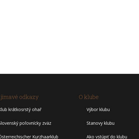
jímavé odkazy
O klube
Klub krátkosrstý ohař
Výbor klubu
Slovenský poľovnícky zväz
Stanovy klubu
Österreichischer Kurzhaarklub
Ako vstúpiť do klubu