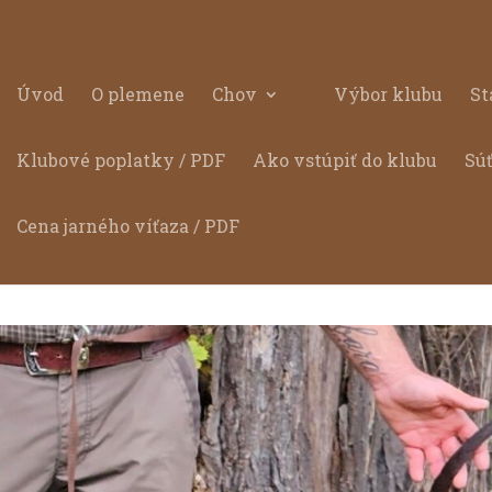
Úvod
O plemene
Chov
Výbor klubu
St
Klubové poplatky / PDF
Ako vstúpiť do klubu
Sú
Cena jarného víťaza / PDF