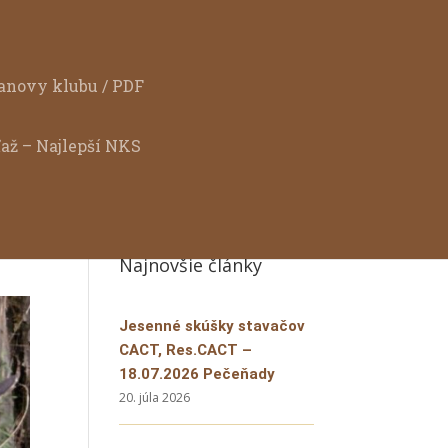
anovy klubu / PDF
ťaž – Najlepší NKS
Najnovšie články
Jesenné skúšky stavačov
CACT, Res.CACT –
18.07.2026 Pečeňady
20. júla 2026