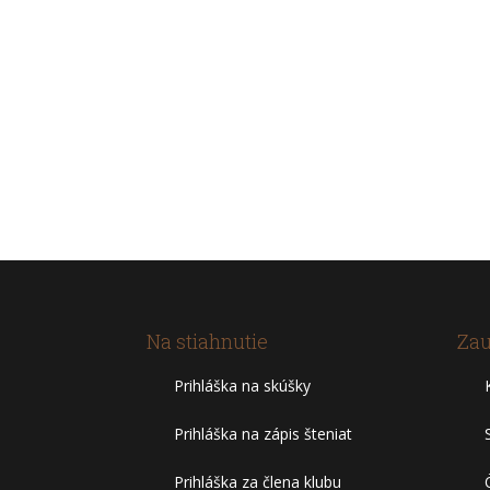
Na stiahnutie
Zau
Prihláška na skúšky
Prihláška na zápis šteniat
Prihláška za člena klubu