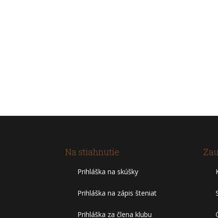
Na stiahnutie
Zau
Prihláška na skúšky
Prihláška na zápis šteniat
Prihláška za člena klubu