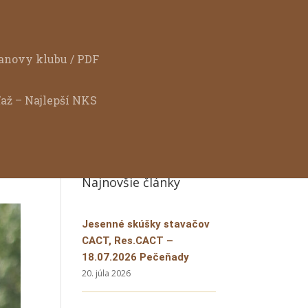
anovy klubu / PDF
ťaž – Najlepší NKS
Najnovšie články
Jesenné skúšky stavačov
CACT, Res.CACT –
18.07.2026 Pečeňady
20. júla 2026