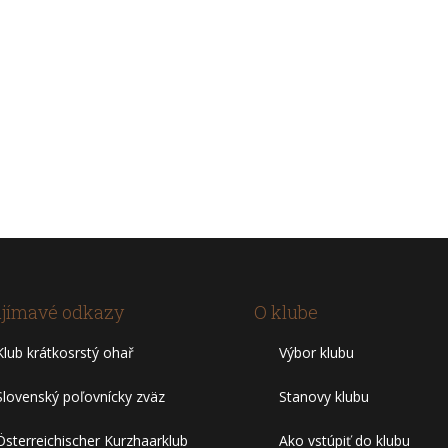
jímavé odkazy
O klube
Klub krátkosrstý ohař
Výbor klubu
Slovenský poľovnícky zväz
Stanovy klubu
Österreichischer Kurzhaarklub
Ako vstúpiť do klubu