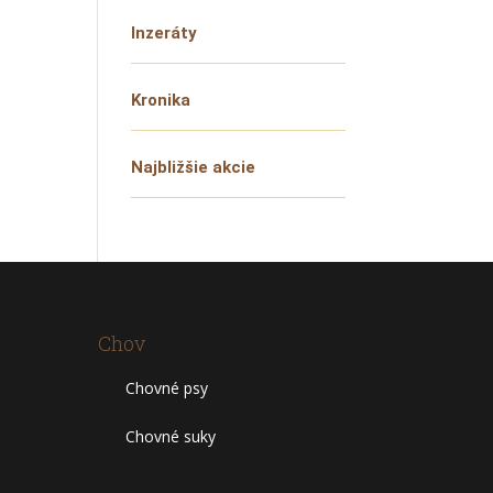
Inzeráty
Kronika
Najbližšie akcie
Chov
Chovné psy
Chovné suky