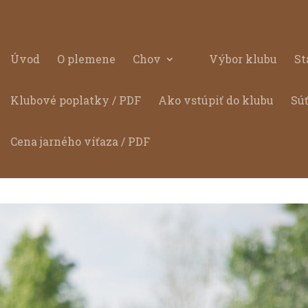
Úvod
O plemene
Chov
Výbor klubu
St
Klubové poplatky / PDF
Ako vstúpiť do klubu
Sú
Cena jarného víťaza / PDF