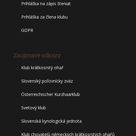
Prihláška na zápis šteniat
Prihláška za člena klubu
GDPR
Zaujímavé odkazy
Klub krátkosrstý ohař
Slovenský poľovnícky zväz
Österreichischer Kurzhaarklub
Svetový klub
Slovenská kynologická jednota
Klub chovatelů německých krátkosrstých ohařů