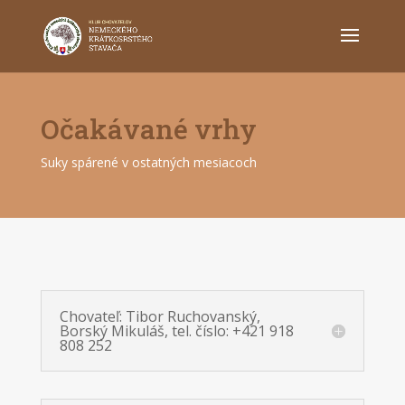
Očakávané vrhy
Suky spárené v ostatných mesiacoch
Chovateľ: Tibor Ruchovanský,
Borský Mikuláš, tel. číslo: +421 918
808 252