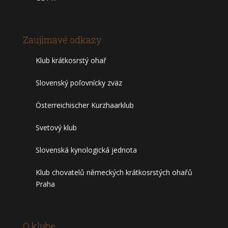
Zaujímavé odkazy
Klub krátkosrstý ohař
Slovenský poľovnícky zväz
Österreichischer Kurzhaarklub
Svetový klub
Slovenská kynologická jednota
Klub chovatelů německých krátkosrstých ohařů
Praha
O klube