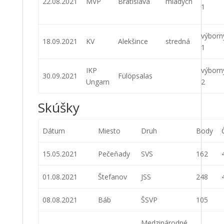
22.08.2021
MVP
Bratislava
mladých
1
výborn
18.09.2021
KV
Alekšince
stredná
1
IKP
výborn
30.09.2021
Fülöpsalas
Ungarn
2
Skúšky
Dátum
Miesto
Druh
Body
15.05.2021
Pečeňady
SVS
162
01.08.2021
Štefanov
JSS
248
08.08.2021
Báb
ŠSVP
105
Medzinárodné