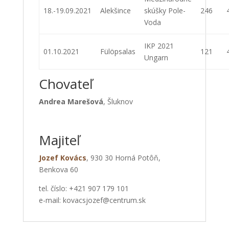
18.-19.09.2021
Alekšince
skúšky Pole-
246
Voda
IKP 2021
01.10.2021
Fülöpsalas
121
Ungarn
Chovateľ
Andrea Marešová
, Šluknov
Majiteľ
Jozef Kovács
, 930 30 Horná Potôň,
Benkova 60
tel. číslo: +421 907 179 101
e-mail:
kovacsjozef@centrum.sk