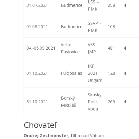
LSS –
31.07.2021
Budmerice
258
4
PMK
ŠSVP –
01.08.2021
Budmerice
108
PMK
Velké
VSS –
04.-05.09.2021
481
4
Pavlovice
JMP
IKP
01.10.2021
Fülöpsalas
2021
128
4
Ungarn
Skúšky
Borský
31.10.2021
Pole-
265
4
Mikuláš
Voda
Chovateľ
Ondrej Zechmeister
, Dlhá nad Váhom