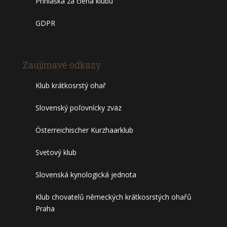
Prihláška za člena klubu
GDPR
Zaujímavé odkazy
Klub krátkosrstý ohař
Slovenský poľovnícky zväz
Österreichischer Kurzhaarklub
Svetový klub
Slovenská kynologická jednota
Klub chovatelů německých krátkosrstých ohařů
Praha