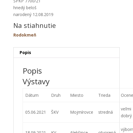
SPKP 7700/21
hnedý beloš
narodený 12.08.2019
Na stiahnutie
Rodokmeň
Popis
Popis
Výstavy
Dátum
Druh
Miesto
Trieda
Ocene
veľmi
05.06.2021
ŠKV
Mojmírovce
stredná
dobrý
výbor
18.09.2021
KV
Alekšince
otvorená