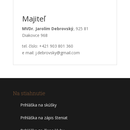
Majiteľ
MVDr. Jarolím Debrovský
, 925 81
Diakovce 968
tel. číslo: +421 903 801 360
e mail: j.debrovsky@gmail.com
Na stiahnutie
Prihláška na skúšky
Prihláška na zápis šteniat