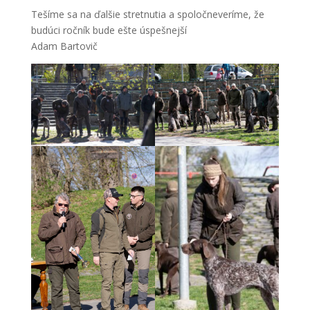
Tešíme sa na ďalšie stretnutia a spoločneveríme, že
budúci ročník bude ešte úspešnejší
Adam Bartovič