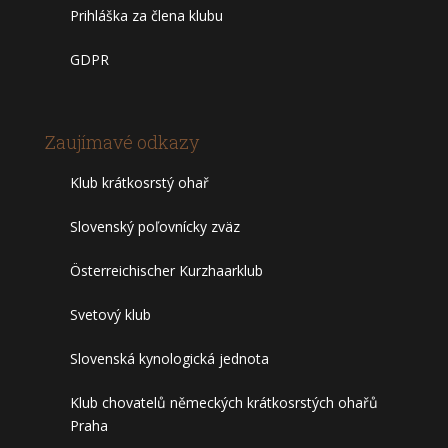
Prihláška za člena klubu
GDPR
Zaujímavé odkazy
Klub krátkosrstý ohař
Slovenský poľovnícky zväz
Österreichischer Kurzhaarklub
Svetový klub
Slovenská kynologická jednota
Klub chovatelů německých krátkosrstých ohařů
Praha