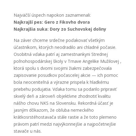
Najväčší úspech napokon zaznamenali:
Najkrajší pes: Gero z Fikovho dvora
Najkrajšia suka: Dory zo Suchovskej doliny
Na záver chceme srdečne poďakovať všetkým
účastníkom, ktorých neodradilo ani chladné počasie.
Osobitná vďaka patrí aj zamestnankyni Strednej
poľnohospodárskej školy v Trnave Angelike Mužilovej ,
ktorá spolu s dvomi svojimi žiakmi zabezpečovala
zapisovanie posudkov počascelej akcie — ich pomoc
bola neoceniteľná a výrazne prispela k hladkému
priebehu podujatia. Vďaka tomu sa podarilo pripraviť
skvelý deň a zároveň objektívne zhodnotiť kvalitu
nášho chovu NKS na Slovensku. Rekordná účasť je
jasným dôkazom, že obľuba nemeckého
krátkosrstéhostavača stále rastie a že toto plemeno
právom patrí medzi najvýkonnejšie a najpočetnejšie
stavače u nás.