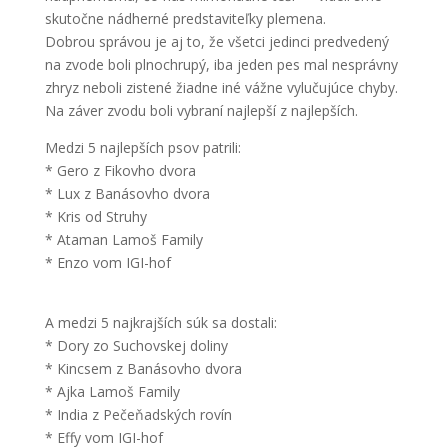
skutočne nádherné predstaviteľky plemena.
Dobrou správou je aj to, že všetci jedinci predvedený
na zvode boli plnochrupý, iba jeden pes mal nesprávny
zhryz neboli zistené žiadne iné vážne vylučujúce chyby.
Na záver zvodu boli vybraní najlepší z najlepších.
Medzi 5 najlepších psov patrili:
* Gero z Fikovho dvora
* Lux z Banásovho dvora
* Kris od Struhy
* Ataman Lamoš Family
* Enzo vom IGI-hof
A medzi 5 najkrajších súk sa dostali:
* Dory zo Suchovskej doliny
* Kincsem z Banásovho dvora
* Ajka Lamoš Family
* India z Pečeňadských rovín
* Effy vom IGI-hof