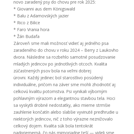
novo zaradený psy do chovu pre rok 2025:
* Giovanni aus dem Königswald
* Balu z Adamovských jazier
* Rico z Bilice
* Faro Vrania hora
* Žán Budafa
Zároveň sme mali možnosť vidieť aj jedného psa
zaradeného do chovu v roku 2024 – Berry z Laukovho
dvora. Následne sa rozbehlo samotné posudzovanie
mladých jedincov po jednotlivých otcoch. Kvalita
zúčastnených psov bola na veľmi dobrej
úrovni. Každý jedinec bol starostlivo posúdený
individuálne, pričom na záver sme mohli zhodnotiť aj
celkovú kvalitu potomstva. Psi vynikali výborným
pohlavným výrazom a elegantnou stavbou tela. Hoci
sa vyskytli drobné nedostatky, ako mierne strmšie
zauhlenie končatín alebo slabšie vyvinuté predhrudie u
niektorých jedincov, nič z toho výrazne neznižovalo
celkový dojem. Kvalita súk bola tentokrát
nadpriemerná, čo nás mimoriadne teší — videli sme