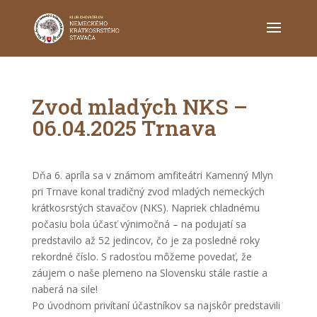
Zvod mladých NKS –
06.04.2025 Trnava
Dňa 6. apríla sa v známom amfiteátri Kamenný Mlyn
pri Trnave konal tradičný zvod mladých nemeckých
krátkosrstých stavačov (NKS). Napriek chladnému
počasiu bola účasť výnimočná – na podujatí sa
predstavilo až 52 jedincov, čo je za posledné roky
rekordné číslo. S radosťou môžeme povedať, že
záujem o naše plemeno na Slovensku stále rastie a
naberá na sile!
Po úvodnom privítaní účastníkov sa najskôr predstavili