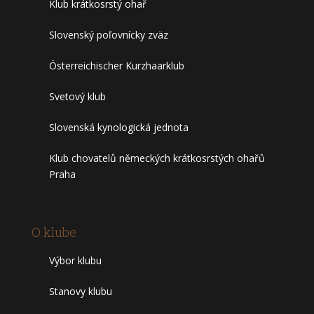
Klub krátkosrstý ohař
Slovenský poľovnícky zväz
Österreichischer Kurzhaarklub
Svetový klub
Slovenská kynologická jednota
Klub chovatelů německých krátkosrstých ohařů
Praha
O klube
Výbor klubu
Stanovy klubu