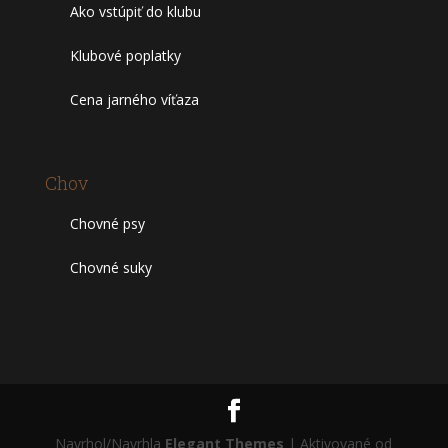
Ako vstúpiť do klubu
Klubové poplatky
Cena jarného víťaza
Chov
Chovné psy
Chovné suky
Navrhol/Navrhla
Elegant Themes
| Aktivované od