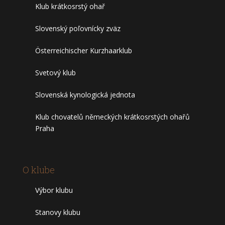
Klub krátkosrstý ohař
Slovenský poľovnícky zväz
Österreichischer Kurzhaarklub
Svetový klub
Slovenská kynologická jednota
Klub chovatelů německých krátkosrstých ohařů
Praha
O klube
Výbor klubu
Stanovy klubu