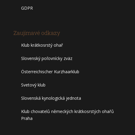
GDPR
Zaujímavé odkazy
Klub krátkosrstý ohař
Slovenský poľovnícky zväz
Österreichischer Kurzhaarklub
Svetový klub
Slovenská kynologická jednota
Klub chovatelů německých krátkosrstých ohařů
Praha