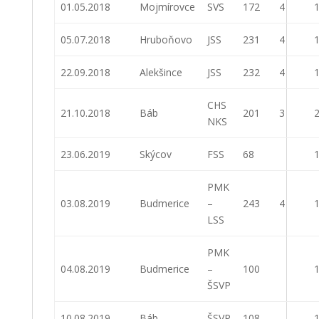
01.05.2018
Mojmírovce
SVS
172
4
1
05.07.2018
Hruboňovo
JSS
231
4
1
22.09.2018
Alekšince
JSS
232
4
1
CHS
21.10.2018
Báb
201
3
2
NKS
23.06.2019
Skýcov
FSS
68
1
PMK
03.08.2019
Budmerice
–
243
4
1
LSS
PMK
04.08.2019
Budmerice
–
100
1
ŠSVP
10.08.2019
Báb
ŠSVP
108
1