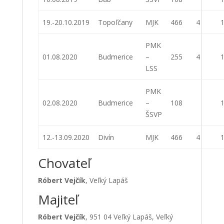
19.-20.10.2019
Topoľčany
MJK
466
4
1
PMK
01.08.2020
Budmerice
–
255
4
1
LSS
PMK
02.08.2020
Budmerice
–
108
1
ŠSVP
12.-13.09.2020
Divín
MJK
466
4
1
Chovateľ
Róbert Vejčík
, Veľký Lapáš
Majiteľ
Róbert Vejčík
, 951 04 Veľký Lapáš, Veľký