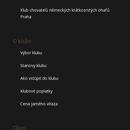
Klub chovatelů německých krátkosrstých ohařů
Praha
O klube
Výbor klubu
Stanovy klubu
Ako vstúpiť do klubu
Klubové poplatky
Cena jarného víťaza
Chov