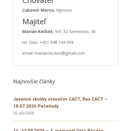
Chovateľ
Ľubomír Merva
, Nýrovce
Majiteľ
Marián Kečkéš
, 941 32 Semerovo, 36
tel. číslo: +421 948 144 099
email:
marian.keckes@gmail.com
Najnovšie články
Jesenné skúšky stavačov CACT, Res.CACT –
18.07.2026 Pečeňady
20. júla 2026
11.-13.09.2026 – 2. memoriál Otta Banása