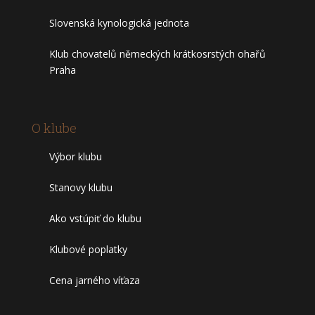
Slovenská kynologická jednota
Klub chovatelů německých krátkosrstých ohařů
Praha
O klube
Výbor klubu
Stanovy klubu
Ako vstúpiť do klubu
Klubové poplatky
Cena jarného víťaza