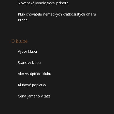
Slovenská kynologická jednota
Klub chovatelů německých krátkosrstých ohařů
Praha
O klube
Výbor klubu
Stanovy klubu
Ako vstúpiť do klubu
Klubové poplatky
Cena jarného víťaza