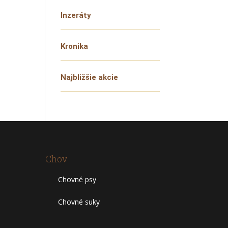
Inzeráty
Kronika
Najbližšie akcie
Chov
Chovné psy
Chovné suky