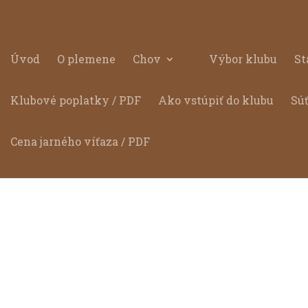
Úvod
O plemene
Chov
Výbor klubu
St
Klubové poplatky / PDF
Ako vstúpiť do klubu
Sú
Cena jarného víťaza / PDF