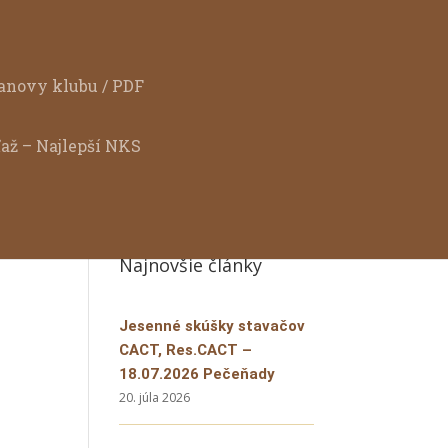
anovy klubu / PDF
ťaž – Najlepší NKS
Najnovšie články
Jesenné skúšky stavačov
CACT, Res.CACT –
18.07.2026 Pečeňady
20. júla 2026