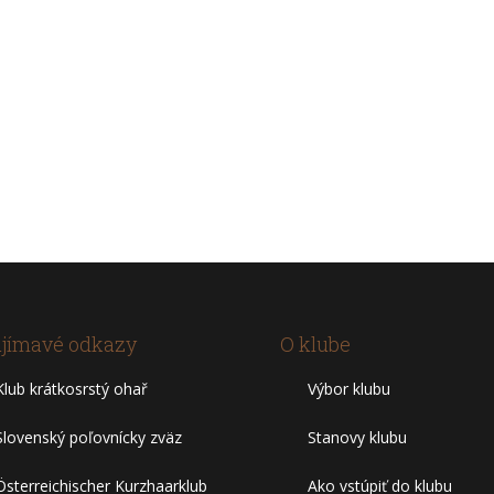
jímavé odkazy
O klube
Klub krátkosrstý ohař
Výbor klubu
Slovenský poľovnícky zväz
Stanovy klubu
Österreichischer Kurzhaarklub
Ako vstúpiť do klubu