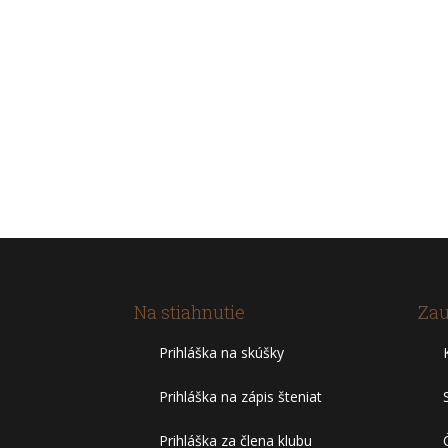
Na stiahnutie
Zau
Prihláška na skúšky
Prihláška na zápis šteniat
Prihláška za člena klubu