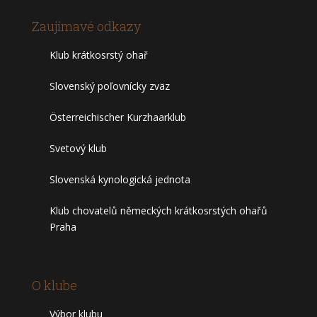
Zaujímavé odkazy
Klub krátkosrstý ohař
Slovenský poľovnícky zväz
Österreichischer Kurzhaarklub
Svetový klub
Slovenská kynologická jednota
Klub chovatelů německých krátkosrstých ohařů
Praha
O klube
Výbor klubu